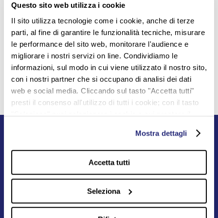
Questo sito web utilizza i cookie
Il sito utilizza tecnologie come i cookie, anche di terze
parti, al fine di garantire le funzionalità tecniche, misurare
le performance del sito web, monitorare l'audience e
migliorare i nostri servizi on line. Condividiamo le
informazioni, sul modo in cui viene utilizzato il nostro sito,
con i nostri partner che si occupano di analisi dei dati
web e social media. Cliccando sul tasto "Accetta tutti"
presti il consenso all'utilizzo di tutti i cookie; con il tasto
"Seleziona" puoi selezionare i cookie a cui prestare il
consenso; con il tasto "Rifiuta" o cliccando la “X” in alto a
Mostra dettagli
destra puoi continuare la navigazione solo con l'utilizzo
dei cookie necessari. Per saperne di più ed
eventualmente modificare il tuo consenso, consulta
Accetta tutti
l'Informativa su
Cookies
e
Privacy
. È possibile
liberamente prestare, rifiutare o revocare il proprio
Seleziona
consenso in qualsiasi momento, accedendo al pannello
Mostra Dettagli.